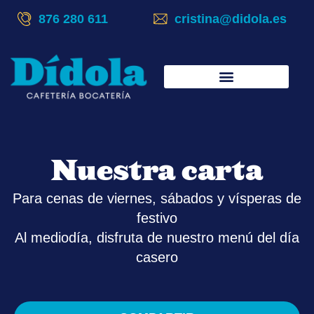
876 280 611
cristina@didola.es
Fiesta de cumpleaños para adultos
Nuestra carta
Para cenas de viernes, sábados y vísperas de
festivo
Al mediodía, disfruta de nuestro menú del día
casero