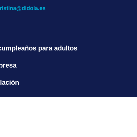
ristina@didola.es
 cumpleaños para adultos
rpresa
ilación